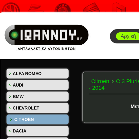
Αρχική
ALFA ROMEO
Citroën
C 3 Pluri
AUDI
- 2014
BMW
Μετ
CHEVROLET
CITROËN
DACIA