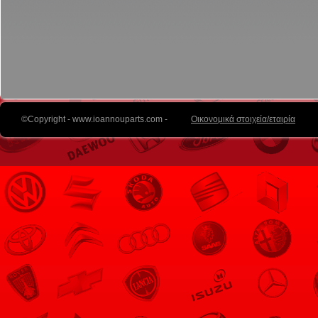
©Copyright - www.ioannouparts.com -
Οικονομικά στοιχεία/εταιρία