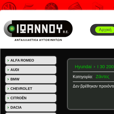
Αρχική
ALFA ROMEO
Hyundai
I 30 200
AUDI
Ζάντες
Κατηγορία:
BMW
Δεν βρέθηκαν προιόντ
CHEVROLET
CITROËN
DACIA