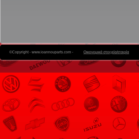
©Copyright - www.ioannouparts.com -
Οικονομικά στοιχεία/εταιρία