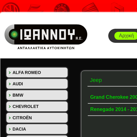
Αρχική
ALFA ROMEO
Jeep
AUDI
BMW
Grand Cherokee 200
CHEVROLET
Renegade 2014 - 2
CITROËN
DACIA