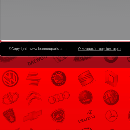
©Copyright - www.ioannouparts.com -
Οικονομικά στοιχεία/εταιρία