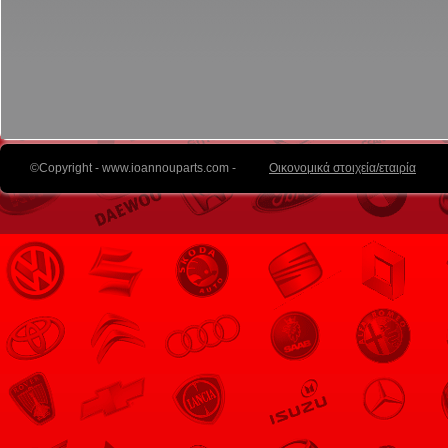
©Copyright - www.ioannouparts.com -
Οικονομικά στοιχεία/εταιρία