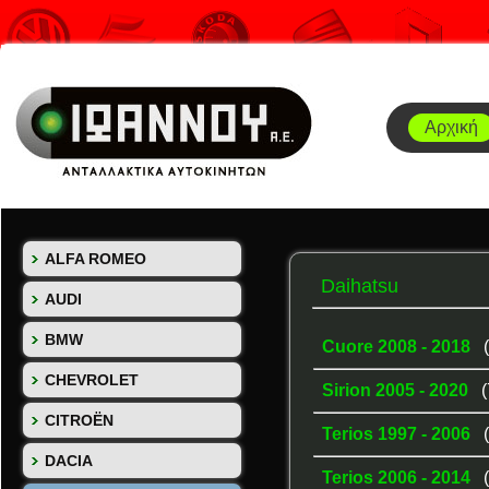
Αρχική
ALFA ROMEO
Daihatsu
AUDI
BMW
Cuore 2008 - 2018
CHEVROLET
Sirion 2005 - 2020
(
CITROËN
Terios 1997 - 2006
DACIA
Terios 2006 - 2014