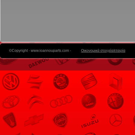
©Copyright - www.ioannouparts.com -
Οικονομικά στοιχεία/εταιρία