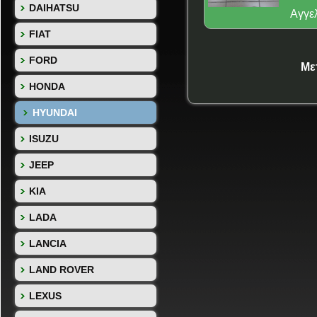
DAIHATSU
Αγγε
FIAT
FORD
Με
HONDA
HYUNDAI
ISUZU
JEEP
KIA
LADA
LANCIA
LAND ROVER
LEXUS