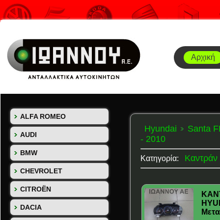
Αρχική
ALFA ROMEO
Hyundai
Santa F
AUDI
- 2010
BMW
Καντράν
Κατηγορία:
CHEVROLET
CITROËN
ΚΑΝΤ
HYUN
DACIA
Μετα