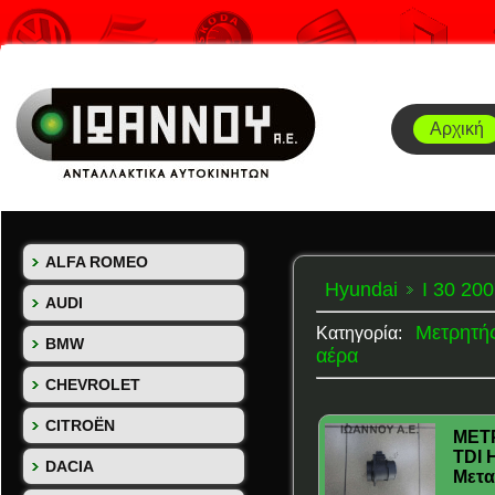
Αρχική
ALFA ROMEO
Hyundai
I 30 200
AUDI
Μετρητή
Κατηγορία:
BMW
αέρα
CHEVROLET
CITROËN
ΜΕΤΡ
TDI 
DACIA
Μετα