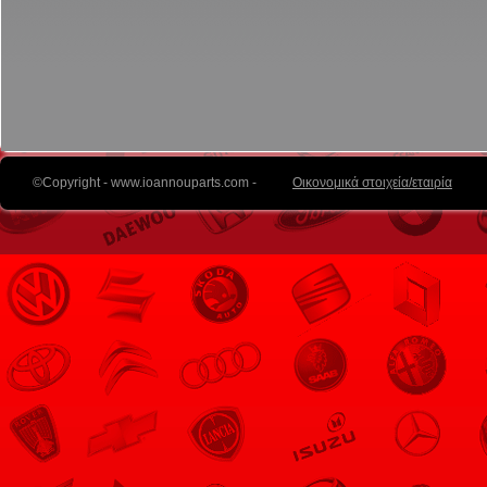
©Copyright - www.ioannouparts.com -
Οικονομικά στοιχεία/εταιρία