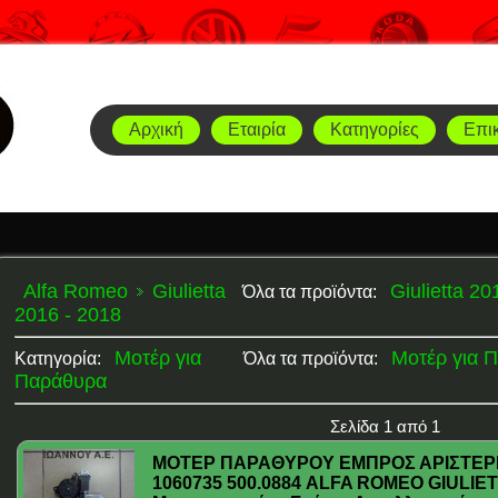
Αρχική
Εταιρία
Κατηγορίες
Επι
Alfa Romeo
Giulietta
Giulietta 20
Όλα τα προϊόντα:
2016 - 2018
Μοτέρ για
Μοτέρ για 
Κατηγορία:
Όλα τα προϊόντα:
Παράθυρα
Σελίδα 1 από 1
ΜΟΤΕΡ ΠΑΡΑΘΥΡΟΥ ΕΜΠΡΟΣ ΑΡΙΣΤΕΡΗΣ
1060735 500.0884 ALFA ROMEO GIULIETT