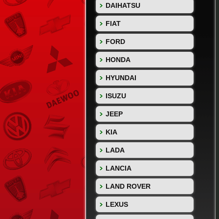
DAIHATSU
FIAT
FORD
HONDA
HYUNDAI
ISUZU
JEEP
KIA
LADA
LANCIA
LAND ROVER
LEXUS