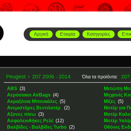
Αρχική
Εταιρία
Κατηγορίες
Επι
Peugeot
207 2006 - 2014
207
Όλα τα προϊόντα:
ABS
(3)
Μετώπη Μο
Αερόσακοι AirBags
(4)
Μηχανές Κι
Ακραξόνια Μπουκάλες
(5)
Μίζες
(5)
Ανεμιστήρες Βεντιλατέρ
(2)
Μοτέρ για 
Αξονες πίσω
(3)
Μοτέρ Καλο
Ασφαλειοθήκες Ρελέ
(12)
Μοτέρ Υαλ/
Βαλβίδες - Βαλβίδες Turbo
(2)
Οθόνες Ενδε