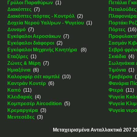
Γρύλοι Παραθύρων
(1)
Πετάλια Γκα
Διακόπτες
(7)
Πεταλούδες
Διακόπτες πόρτας - Κοντρόλ
(2)
Πλαφονιέρα
Δοχεία Νερού Υαλ/ρων - Ψυγείου
(1)
Πορτάκι Ρε
Δυναμό
(7)
Πόρτες
(16)
Εγκέφαλοι Αεροσάκων
(7)
Προφυλακτ
Εγκέφαλοι διάφοροι
(2)
Σασμάν Κιβ
Εγκέφαλοι Μηχανής Κινητήρα
(8)
Σεβρό φρέ
Εταζέρες
(1)
Σκιάδια
(4)
Ζώνες & Μέρη
(7)
Σωληνάκια a
Ημιαξόνια
(6)
Τιμόνια
(1)
Καλοριφέρ σέτ κομπλέ
(10)
Τραβέρσα
(
Καντράν Κοντέρ
(6)
Φανάρια Πί
Καπό
(11)
Φτερά
(11)
Κλειδαριές
(4)
Ψυγεία Καλ
Κομπρεσέρ Aircodition
(5)
Ψυγεία Κλιμ
Κρεμαργιέρα
(3)
Ψυγεία νερ
Μεντεσέδες
(3)
Μεταχειρισμένα Ανταλλακτικά 207 20