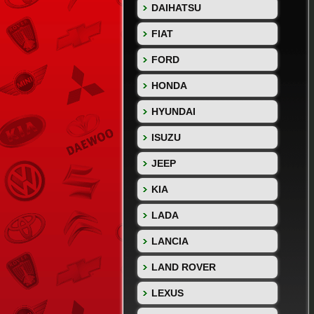
DAIHATSU
FIAT
FORD
HONDA
HYUNDAI
ISUZU
JEEP
KIA
LADA
LANCIA
LAND ROVER
LEXUS