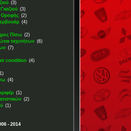
ζιού
(3)
 Γκαζιού
(3)
 Οροφής
(2)
ζερβουάρ
(4)
ήρες Πίσω
(2)
ώτια ταχυτήτων
(6)
νων
(7)
ir condition
(4)
1)
σω
(4)
οριφέρ
(1)
ατιστικών
(2)
ού
(1)
06 - 2014