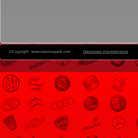
©Copyright - www.ioannouparts.com -
Οικονομικά στοιχεία/εταιρία