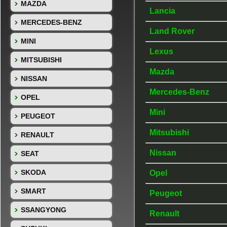
MAZDA
Lancia
MERCEDES-BENZ
Land Rover
MINI
Lexus
MITSUBISHI
Mazda
NISSAN
Mercedes-Benz
OPEL
Mini
PEUGEOT
Mitsubishi
RENAULT
Nissan
SEAT
SKODA
Opel
SMART
Peugeot
SSANGYONG
Renault