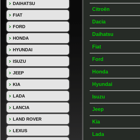
DAIHATSU
Citroën
FIAT
Dacia
FORD
Daihatsu
HONDA
Fiat
HYUNDAI
Ford
ISUZU
Honda
JEEP
Hyundai
KIA
LADA
Isuzu
LANCIA
Jeep
LAND ROVER
Kia
LEXUS
Lada