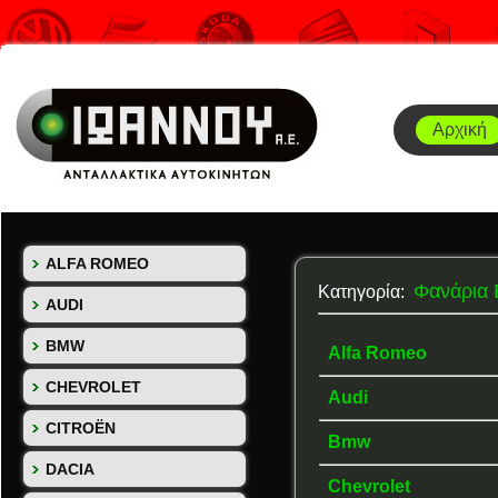
Αρχική
ALFA ROMEO
Φανάρια
Κατηγορία:
AUDI
BMW
Alfa Romeo
CHEVROLET
Audi
CITROËN
Bmw
DACIA
Chevrolet