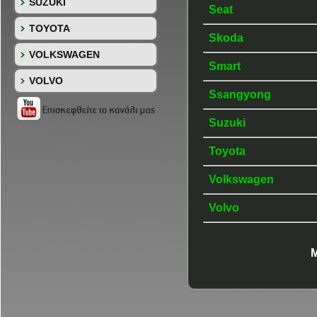
SUZUKI
Seat
TOYOTA
Skoda
VOLKSWAGEN
Smart
VOLVO
Ssangyong
Suzuki
Toyota
Volkswagen
Volvo
Μ