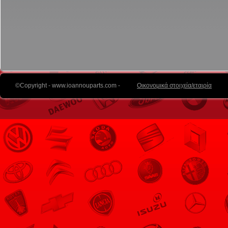
©Copyright - www.ioannouparts.com -
Οικονομικά στοιχεία/εταιρία