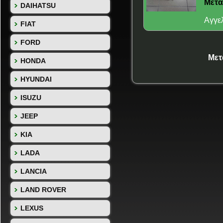
Μετα
DAIHATSU
Αγγε
FIAT
FORD
Μετ
HONDA
HYUNDAI
ISUZU
JEEP
KIA
LADA
LANCIA
LAND ROVER
LEXUS