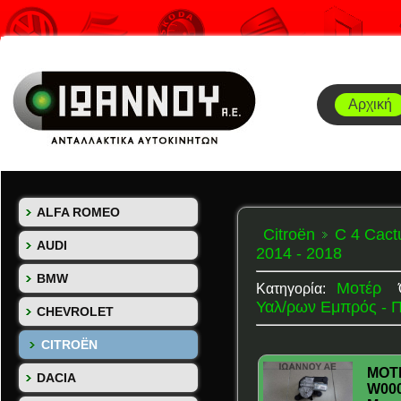
Αρχική
ALFA ROMEO
Citroën
C 4 Cact
AUDI
2014 - 2018
BMW
Μοτέρ
Κατηγορία:
Υαλ/ρων Εμπρός - 
CHEVROLET
CITROËN
ΜΟΤ
DACIA
W000