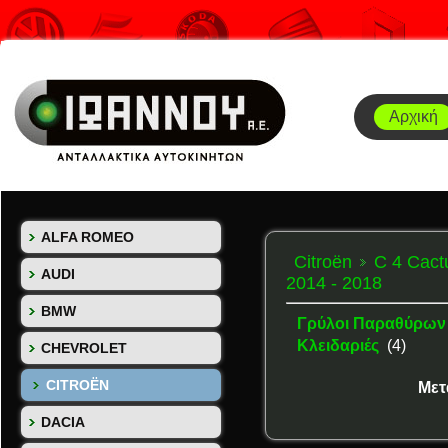
Αρχική
ALFA ROMEO
Citroën
C 4 Cact
AUDI
2014 - 2018
BMW
Γρύλοι Παραθύρων
Κλειδαριές
(4)
CHEVROLET
CITROËN
Μετ
DACIA