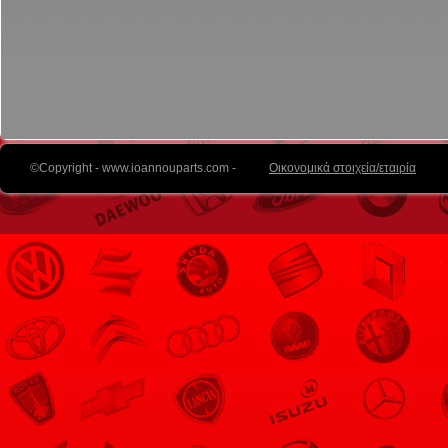
©Copyright - www.ioannouparts.com -
Οικονομικά στοιχεία/εταιρία