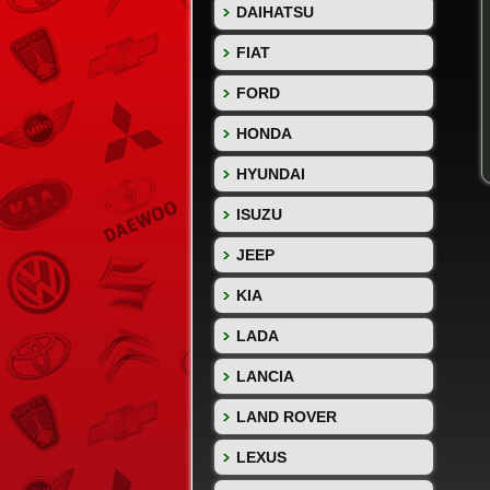
DAIHATSU
FIAT
FORD
HONDA
HYUNDAI
ISUZU
JEEP
KIA
LADA
LANCIA
LAND ROVER
LEXUS