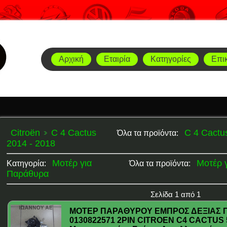
Αρχική
Εταιρία
Κατηγορίες
Επι
Citroën
C 4 Cactus
C 4 Cactu
Όλα τα προϊόντα:
2014 - 2018
Μοτέρ για
Μοτέρ 
Κατηγορία:
Όλα τα προϊόντα:
Παράθυρα
Σελίδα 1 από 1
ΜΟΤΕΡ ΠΑΡΑΘΥΡΟΥ ΕΜΠΡΟΣ ΔΕΞΙΑΣ Π
0130822571 2PIN CITROEN C4 CACTUS 5